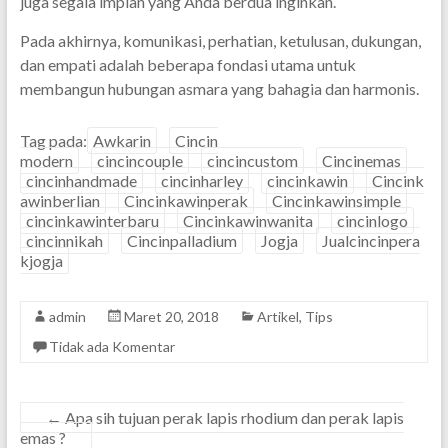
juga segala impian yang Anda berdua inginkan.
Pada akhirnya, komunikasi, perhatian, ketulusan, dukungan,
dan empati adalah beberapa fondasi utama untuk
membangun hubungan asmara yang bahagia dan harmonis.
Tag pada:
Awkarin
Cincin
modern
cincincouple
cincincustom
Cincinemas
cincinhandmade
cincinharley
cincinkawin
Cincink
awinberlian
Cincinkawinperak
Cincinkawinsimple
cincinkawinterbaru
Cincinkawinwanita
cincinlogo
cincinnikah
Cincinpalladium
Jogja
Jualcincinpera
kjogja
admin
Maret 20, 2018
Artikel
,
Tips
Tidak ada Komentar
←
Apa sih tujuan perak lapis rhodium dan perak lapis
emas ?