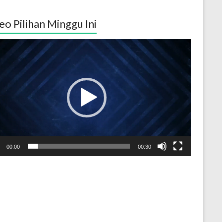
eo Pilihan Minggu Ini
tar
o
00:00
00:30