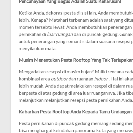
Pencahayaan Yang Bagus Adalah Suatu Keharusan!
Ketika Anda, dekorasi pesta di sisi lain, Anda membutu
lebih. Kenapa? Matahari terbenam adalah saat yang ditu
momen tersebtu lewat, Anda membutuhkan penerangan 
pernikahan di
luar ruangan
dan di puncak gedung. Gunaka
untuk penerangan yang romantis dalam suasana resepsi p
menyilaukan mata.
Musim Menentukan Pesta Rooftop Yang Tak Terlupaka
Mengadakan resepsi di musim hujan? Miliki rencana cad
kombinasi area
outdoor
dan ruangan
indoor
. Hal ini a
lebih mudah. Anda dapat melakukan resepsi di dalam r
berpesta di atas gedung di area luar ruangannya. Jika ti
melanjutkan melanjutkan resepsi pesta pernikahan Anda.
Kabarkan Pesta Rooftop Anda Kepada Tamu Undangan
Pesta pernikahan di puncak gedung memang sedang menja
bisa menghargai keindahan panorama kota yang menawa