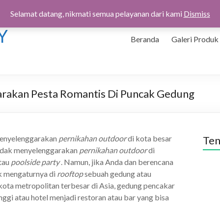
Selamat datang, nikmati semua pelayanan dari kami
Dismiss
Y
Beranda
Galeri Produk
arakan Pesta Romantis Di Puncak Gedung
menyelenggarakan
pernikahan outdoor
di kota besar
Ten
 tidak menyelenggarakan
pernikahan
outdoor
di
atau
poolside party
. Namun, jika Anda dan berencana
k mengaturnya di
rooftop
sebuah gedung atau
 kota metropolitan terbesar di Asia, gedung pencakar
ggi atau hotel menjadi restoran atau bar yang bisa