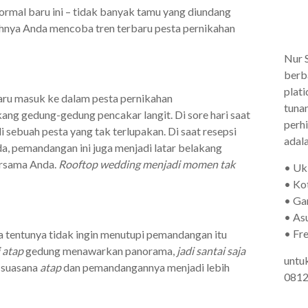
normal baru ini – tidak banyak tamu yang diundang
ahnya Anda mencoba tren terbaru pesta pernikahan
Nur 
berb
plati
ru masuk ke dalam pesta pernikahan
tunan
ng gedung-gedung pencakar langit. Di sore hari saat
perhi
 sebuah pesta yang tak terlupakan. Di saat resepsi
adala
a, pemandangan ini juga menjadi latar belakang
ersama Anda.
Rooftop wedding menjadi momen tak
• Uk
• Kot
• Ga
• As
• Fre
 tentunya tidak ingin menutupi pemandangan itu
 atap
gedung menawarkan panorama,
jadi santai saja
untu
 suasana
atap
dan pemandangannya menjadi lebih
0812