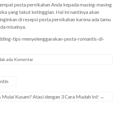
tempat pesta pernikahan Anda kepada masing-masing
a yang takut ketinggian. Hal ini nantinya akan
nginkan di resepsi pesta pernikahan karena ada tamu
da misalnya.
ding-tips-menyelenggarakan-pesta-romantis-di-
dak ada Komentar
ntin
 Mulai Kusam? Atasi dengan 3 Cara Mudah Ini!
→