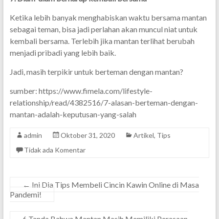
Ketika lebih banyak menghabiskan waktu bersama mantan
sebagai teman, bisa jadi perlahan akan muncul niat untuk
kembali bersama. Terlebih jika mantan terlihat berubah
menjadi pribadi yang lebih baik.
Jadi, masih terpikir untuk berteman dengan mantan?
sumber: https://www.fimela.com/lifestyle-
relationship/read/4382516/7-alasan-berteman-dengan-
mantan-adalah-keputusan-yang-salah
admin
Oktober 31, 2020
Artikel
,
Tips
Tidak ada Komentar
←
Ini Dia Tips Membeli Cincin Kawin Online di Masa
Pandemi!
6 Tanda Bahwa Mantan Masih Memiliki Perasaan