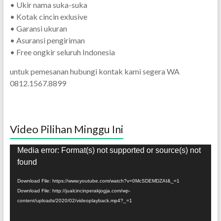
• Ukir nama suka-suka
• Kotak cincin exlusive
• Garansi ukuran
• Asuransi pengiriman
• Free ongkir seluruh Indonesia
untuk pemesanan hubungi kontak kami segera WA
0812.1567.8899
Video Pilihan Minggu Ini
Pemutar
Media error: Format(s) not supported or source(s) not
Video
found
Download File: https://www.youtube.com/watch?v=0McSDEMDZAI&_=1
Download File: http://jualcincinperakjogja.com/wp-
content/uploads/2020/02/videoplayback.mp4?_=1