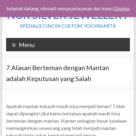
Skip
Selamat datang, nikmati semua pelayanan dari kami
Dismiss
NUR SILVER JEWELLERY
to
content
SPESIALIS CINCIN CUSTOM YOGYAKARTA
Menu
7 Alasan Berteman dengan Mantan
adalah Keputusan yang Salah
Apakah mantan kekasih masih bisa menjadi teman? Tidak
dapat dipungkiri jika kamu bertanya apakah masih bisa
berteman dengan mantan. Namun sebagian besar keadaan
memungkinkan seseorang yang telah menjadi mantan
kekasih tidak untuk kembali menjadi teman.