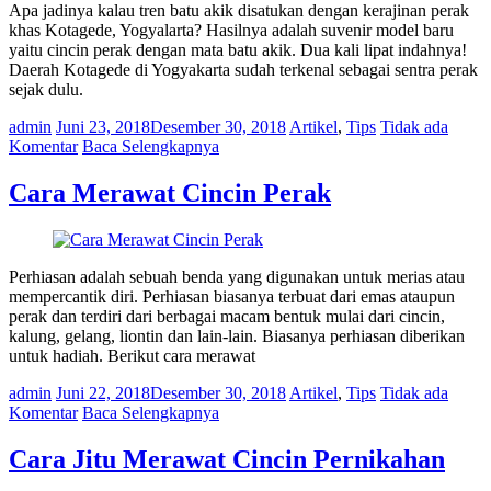
Apa jadinya kalau tren batu akik disatukan dengan kerajinan perak
khas Kotagede, Yogyalarta? Hasilnya adalah suvenir model baru
yaitu cincin perak dengan mata batu akik. Dua kali lipat indahnya!
Daerah Kotagede di Yogyakarta sudah terkenal sebagai sentra perak
sejak dulu.
admin
Juni 23, 2018
Desember 30, 2018
Artikel
,
Tips
Tidak ada
Komentar
Baca Selengkapnya
Cara Merawat Cincin Perak
Perhiasan adalah sebuah benda yang digunakan untuk merias atau
mempercantik diri. Perhiasan biasanya terbuat dari emas ataupun
perak dan terdiri dari berbagai macam bentuk mulai dari cincin,
kalung, gelang, liontin dan lain-lain. Biasanya perhiasan diberikan
untuk hadiah. Berikut cara merawat
admin
Juni 22, 2018
Desember 30, 2018
Artikel
,
Tips
Tidak ada
Komentar
Baca Selengkapnya
Cara Jitu Merawat Cincin Pernikahan