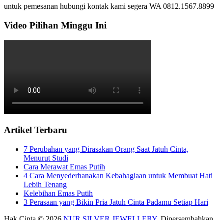
untuk pemesanan hubungi kontak kami segera WA 0812.1567.8899
Video Pilihan Minggu Ini
Artikel Terbaru
7 Perubahan yang Dirasakan Orang Saat Jatuh Cinta,
Menurut Studi
Cara Merawat Emas Putih
4 Cara Menyederhanakan Kebahagiaan untuk Membuat Hati
Lebih Tenang
Kelebihan Emas Putih
3 Perasaan yang Bikin Pria Jatuh Cinta Padamu Setiap Hari
Hak Cipta © 2026
NUR SILVER JEWELLERY
. Dipersembahkan