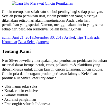
Cincin merupakan salah satu simbol penting bagi setiap pasangan.
Setelah pesta pernikaan usai, cincin pernikahan yang biasanya
dikenakan setiap hari akan mengingatkan Anda pada hari
pernikahan yang spesial. Namun, menggunakan cincin yang sama
setiap hari pasti ada resikonya. Selain kemungkinan
admin
Juni 21, 2018
Desember 30, 2018
Artikel
,
Tips
Tidak ada
Komentar
Baca Selengkapnya
Tentang Kami
Nur Silver Jewellery merupakan jasa pembuatan perhiasan berbahan
material dasar berupa perak, emas, pallaadium & platidium yang
dibuat khusus untuk cincin kawin, cincin tunangan, cincin couple,
Cincin pria dan beragam produk perhiasan lainnya. Kelebihan
produk Nur Silver Jewellery adalah:
• Ukir nama suka-suka
• Kotak cincin exlusive
• Garansi ukuran
• Asuransi pengiriman
• Free ongkir seluruh Indonesia