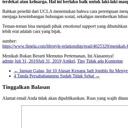
terdekat atau keluarga. Hal ini berlaku baik untuk laki-laki m
Bahkan peneliti dari UCLA menemukan bahwa cara perempuan mengata
menjaga keseimbangan hubungan sosial, sekaligus memberikan hiburan
Teman-teman bisa menjadi pihak
emotional support
yang dibutuhkan 
lebih erat adalah cara yang bijak.
sumber:
https://www.fimela.com/lifestyle-relationship/read/4025329/menikah
Menikah Bukan Berarti Memutus Pertemanan, Ini Alasannya!
admin
Juli 31, 2019
Juli 31, 2019
Artikel
,
Tips
Tidak ada Komentar
←
Jangan Galau, Ini 10 Alasan Kenapa Jadi Jomblo Itu Meny
4 Tanda Persahabatanmu Sudah Tidak Sehat
→
Tinggalkan Balasan
Alamat email Anda tidak akan dipublikasikan.
Ruas yang wajib ditan