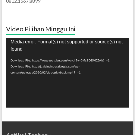
0812.1567.8899
Video Pilihan Minggu Ini
Pemutar
Media error: Format(s) not supported or source(s) not
Video
found
Download File: https://www.youtube.com/watch?v=0McSDEMDZAI&_=1
Download File: http://jualcincinperakjogja.com/wp-
content/uploads/2020/02/videoplayback.mp4?_=1