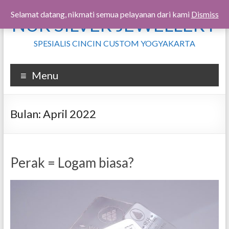
Skip
Selamat datang, nikmati semua pelayanan dari kami
Dismiss
NUR SILVER JEWELLERY
to
content
SPESIALIS CINCIN CUSTOM YOGYAKARTA
Menu
Bulan:
April 2022
Perak = Logam biasa?