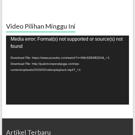
Video Pilihan Minggu Ini
Pemutar
Media error: Format(s) not supported or source(s) not
Video
found
Download File: https://www.youtube.com/watch?v=0McSDEMDZAI&_=1
Download File: http://jualcincinperakjogja.com/wp-
content/uploads/2020/02/videoplayback.mp4?_=1
Artikel Terbaru