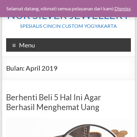
Skip
Selamat datang, nikmati semua pelayanan dari kami
Dismiss
NUR SILVER JEWELLERY
to
content
SPESIALIS CINCIN CUSTOM YOGYAKARTA
Menu
Bulan:
April 2019
Berhenti Beli 5 Hal Ini Agar
Berhasil Menghemat Uang